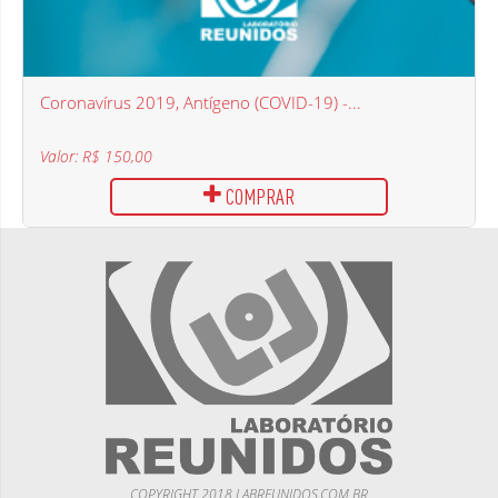
Coronavírus 2019, Antígeno (COVID-19) -...
Valor: R$ 150,00
COMPRAR
COPYRIGHT 2018 LABREUNIDOS.COM.BR